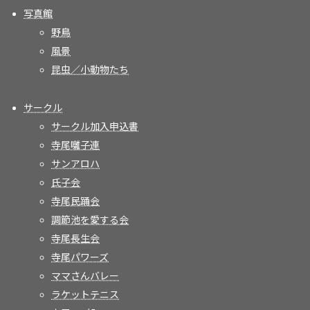
写真館
野鳥
風景
昆虫／小動物たち
サークル
サークル加入申込書
寺尾囃子連
サンアロハ
氏子会
寺尾民踊会
調節池を愛する会
寺尾長生会
寺尾パワーズ
ママさんバレー
ラケットテニス