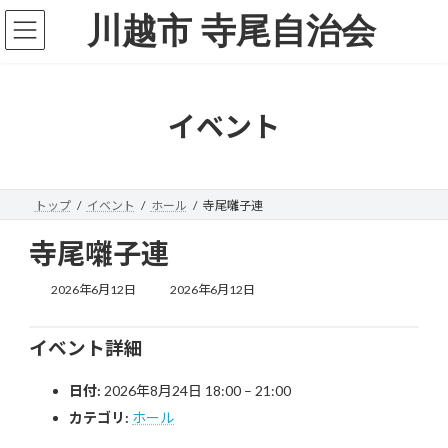
コ
ナ
川越市 寺尾自治会
ン
ビ
テ
ゲ
ン
ー
ツ
シ
へ
ョ
イベント
ス
ン
キ
に
ッ
移
プ
動
トップ
イベント
ホール
寺尾囃子連
寺尾囃子連
最
2026年6月12日
2026年6月12日
終
更
新
イベント詳細
日
時
日付:
2026年8月24日 18:00
–
21:00
:
カテゴリ:
ホール