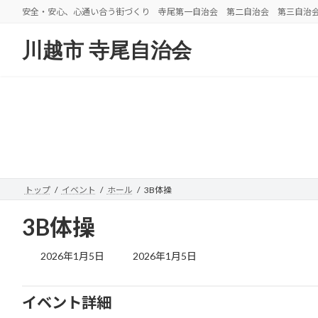
コ
ナ
安全・安心、心通い合う街づくり 寺尾第一自治会 第二自治会 第三自治
ン
ビ
テ
ゲ
川越市 寺尾自治会
ン
ー
ツ
シ
へ
ョ
ス
ン
キ
に
ッ
移
プ
動
トップ
イベント
ホール
3B体操
3B体操
最
2026年1月5日
2026年1月5日
終
更
新
イベント詳細
日