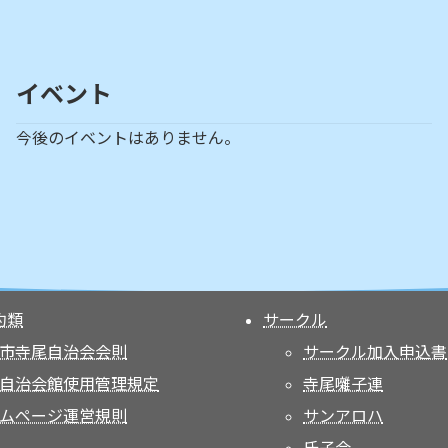
イベント
今後のイベントはありません。
約類
サークル
市寺尾自治会会則
サークル加入申込書
自治会館使用管理規定
寺尾囃子連
ムページ運営規則
サンアロハ
氏子会