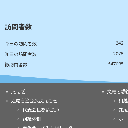
訪問者数
242
今日の訪問者数:
2078
昨日の訪問者数:
547035
総訪問者数:
トップ
文書・規
寺尾自治会へようこそ
川越
代表会長あいさつ
寺尾
組織体制
ホー
自治会に加入しましょう