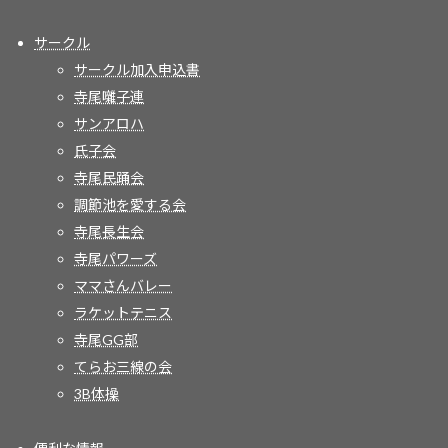
サークル
サークル加入申込書
寺尾囃子連
サンアロハ
氏子会
寺尾民踊会
調節池を愛する会
寺尾長生会
寺尾パワーズ
ママさんバレー
ラケットテニス
寺尾GG部
てらお三線の会
3B体操