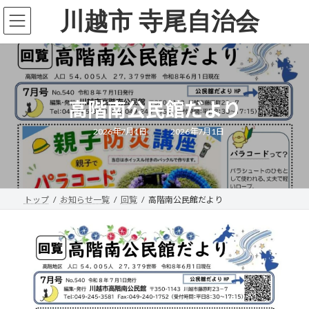
コ
ナ
川越市 寺尾自治会
ン
ビ
テ
ゲ
ン
ー
ツ
シ
へ
ョ
ス
ン
キ
に
高階南公民館だより
ッ
移
プ
動
最
2026年7月1日
2026年7月1日
終
更
新
日
時
:
トップ
お知らせ一覧
回覧
高階南公民館だより