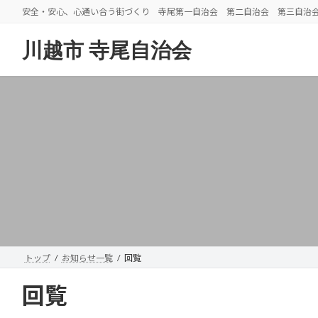
コ
ナ
安全・安心、心通い合う街づくり 寺尾第一自治会 第二自治会 第三自治
ン
ビ
テ
ゲ
川越市 寺尾自治会
ン
ー
ツ
シ
へ
ョ
ス
ン
キ
に
ッ
移
プ
動
トップ
お知らせ一覧
回覧
回覧