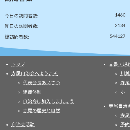
ジ
送
1460
今日の訪問者数:
り
2134
昨日の訪問者数:
544127
総訪問者数:
トップ
文書・規
寺尾自治会へようこそ
川越
代表会長あいさつ
寺尾
組織体制
ホー
自治会に加入しましょう
寺尾自治
寺尾の歴史と自然
寺尾
自治会活動
予約