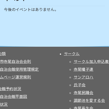
今後のイベントはありません。
約類
サークル
市寺尾自治会会則
サークル加入申込書
自治会館使用管理規定
寺尾囃子連
ムページ運営規則
サンアロハ
氏子会
会館予約状況
寺尾民踊会
自治会館平面図
調節池を愛する会
状況
寺尾長生会