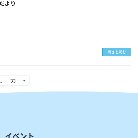
だより
続きを読む
…
33
»
固
定
ペ
ー
ジ
イベント