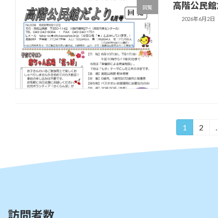
高階公民館
回覧
2026年6月2日
投
1
2
固
固
定
定
稿
ペ
ペ
の
ー
ー
ジ
ジ
ペ
ー
訪問者数