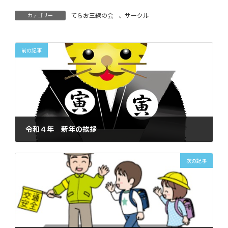
てらお三線の会
、
サークル
カテゴリー
前の記事
令和４年 新年の挨拶
2022年1月3日
次の記事