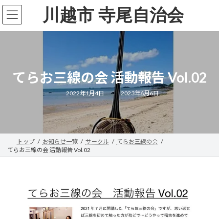
コ
ナ
川越市 寺尾自治会
ン
ビ
テ
ゲ
ン
ー
ツ
シ
へ
ョ
ス
ン
キ
に
てらお三線の会 活動報告 Vol.02
ッ
移
プ
動
最
2022年1月4日
2023年6月6日
終
更
新
日
時
:
トップ
お知らせ一覧
サークル
てらお三線の会
てらお三線の会 活動報告 Vol.02