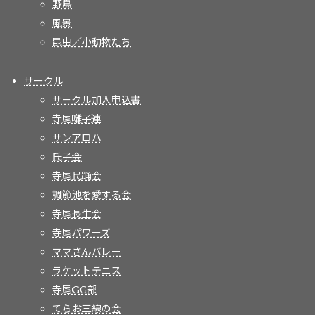
野鳥
風景
昆虫／小動物たち
サークル
サークル加入申込書
寺尾囃子連
サンアロハ
氏子会
寺尾民踊会
調節池を愛する会
寺尾長生会
寺尾パワーズ
ママさんバレー
ラケットテニス
寺尾GG部
てらお三線の会