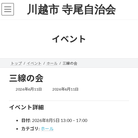
コ
ナ
川越市 寺尾自治会
ン
ビ
テ
ゲ
ン
ー
ツ
シ
へ
ョ
イベント
ス
ン
キ
に
ッ
移
プ
動
トップ
イベント
ホール
三線の会
三線の会
最
2026年6月11日
2026年6月11日
終
更
新
イベント詳細
日
時
日付:
2026年8月5日 13:00
–
17:00
:
カテゴリ:
ホール