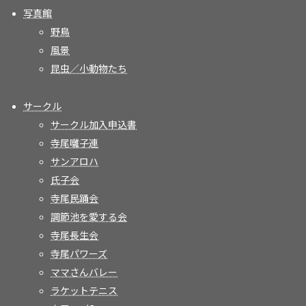
写真館
野鳥
風景
昆虫／小動物たち
サークル
サークル加入申込書
寺尾囃子連
サンアロハ
氏子会
寺尾民踊会
調節池を愛する会
寺尾長生会
寺尾パワーズ
ママさんバレー
ラケットテニス