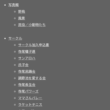
写真館
野鳥
風景
昆虫／小動物たち
サークル
サークル加入申込書
寺尾囃子連
サンアロハ
氏子会
寺尾民踊会
調節池を愛する会
寺尾長生会
寺尾パワーズ
ママさんバレー
ラケットテニス