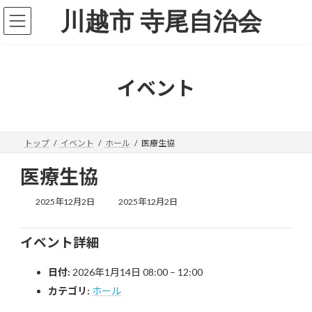
コ
ナ
川越市 寺尾自治会
ン
ビ
テ
ゲ
ン
ー
ツ
シ
へ
ョ
イベント
ス
ン
キ
に
ッ
移
プ
動
トップ
イベント
ホール
医療生協
医療生協
最
2025年12月2日
2025年12月2日
終
更
新
イベント詳細
日
時
日付:
2026年1月14日 08:00
–
12:00
:
カテゴリ:
ホール