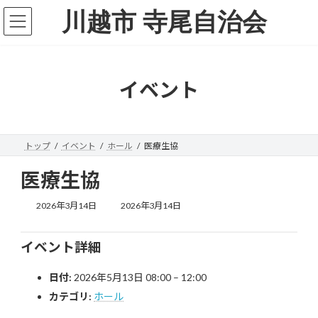
コ
ナ
川越市 寺尾自治会
ン
ビ
テ
ゲ
ン
ー
ツ
シ
へ
ョ
イベント
ス
ン
キ
に
ッ
移
プ
動
トップ
イベント
ホール
医療生協
医療生協
最
2026年3月14日
2026年3月14日
終
更
新
イベント詳細
日
時
日付:
2026年5月13日 08:00
–
12:00
:
カテゴリ:
ホール