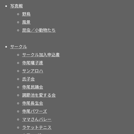
写真館
野鳥
風景
昆虫／小動物たち
サークル
サークル加入申込書
寺尾囃子連
サンアロハ
氏子会
寺尾民踊会
調節池を愛する会
寺尾長生会
寺尾パワーズ
ママさんバレー
ラケットテニス