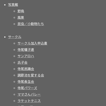
写真館
野鳥
風景
昆虫／小動物たち
サークル
サークル加入申込書
寺尾囃子連
サンアロハ
氏子会
寺尾民踊会
調節池を愛する会
寺尾長生会
寺尾パワーズ
ママさんバレー
ラケットテニス