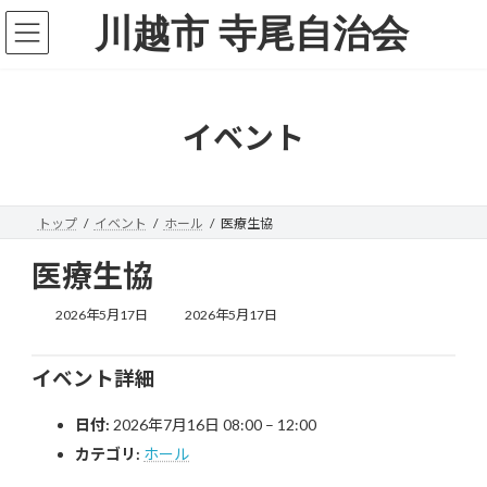
コ
ナ
川越市 寺尾自治会
ン
ビ
テ
ゲ
ン
ー
ツ
シ
へ
ョ
イベント
ス
ン
キ
に
ッ
移
プ
動
トップ
イベント
ホール
医療生協
医療生協
最
2026年5月17日
2026年5月17日
終
更
新
イベント詳細
日
時
日付:
2026年7月16日 08:00
–
12:00
:
カテゴリ:
ホール