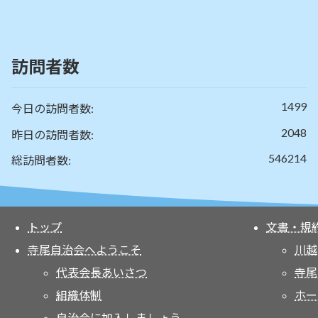
訪問者数
1499
今日の訪問者数:
2048
昨日の訪問者数:
546214
総訪問者数:
トップ
文書・規
寺尾自治会へようこそ
川越
代表会長あいさつ
寺尾
組織体制
ホー
自治会に加入しましょう