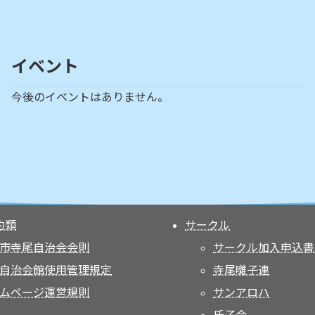
イベント
今後のイベントはありません。
約類
サークル
市寺尾自治会会則
サークル加入申込書
自治会館使用管理規定
寺尾囃子連
ムページ運営規則
サンアロハ
氏子会