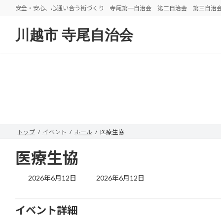
コ
ナ
安全・安心、心通い合う街づくり 寺尾第一自治会 第二自治会 第三自治
ン
ビ
テ
ゲ
川越市 寺尾自治会
ン
ー
ツ
シ
へ
ョ
ス
ン
キ
に
ッ
移
プ
動
トップ
イベント
ホール
医療生協
医療生協
最
2026年6月12日
2026年6月12日
終
更
新
イベント詳細
日