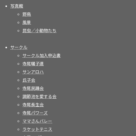
写真館
野鳥
風景
昆虫／小動物たち
サークル
サークル加入申込書
寺尾囃子連
サンアロハ
氏子会
寺尾民踊会
調節池を愛する会
寺尾長生会
寺尾パワーズ
ママさんバレー
ラケットテニス