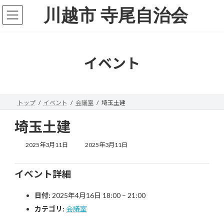
コ
ナ
川越市 寺尾自治会
ン
ビ
テ
ゲ
ン
ー
ツ
シ
へ
ョ
イベント
ス
ン
キ
に
ッ
移
プ
動
トップ
イベント
会議室
埼玉土建
埼玉土建
最
2025年3月11日
2025年3月11日
終
更
新
イベント詳細
日
時
日付:
2025年4月16日 18:00
–
21:00
:
カテゴリ:
会議室