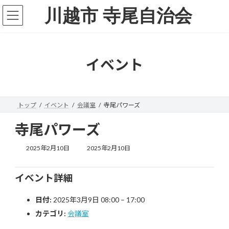
コ
ナ
川越市 寺尾自治会
ン
ビ
テ
ゲ
ン
ー
ツ
シ
へ
ョ
イベント
ス
ン
キ
に
ッ
移
プ
動
トップ
イベント
会議室
寺尾パワーズ
寺尾パワーズ
最
2025年2月10日
2025年2月10日
終
更
新
イベント詳細
日
時
日付:
2025年3月9日 08:00
–
17:00
:
カテゴリ:
会議室