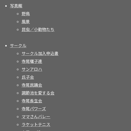
写真館
野鳥
風景
昆虫／小動物たち
サークル
サークル加入申込書
寺尾囃子連
サンアロハ
氏子会
寺尾民踊会
調節池を愛する会
寺尾長生会
寺尾パワーズ
ママさんバレー
ラケットテニス