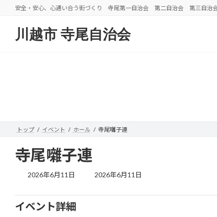
コ
ナ
安全・安心、心通い合う街づくり 寺尾第一自治会 第二自治会 第三自治
ン
ビ
テ
ゲ
川越市 寺尾自治会
ン
ー
ツ
シ
へ
ョ
ス
ン
キ
に
ッ
移
プ
動
トップ
イベント
ホール
寺尾囃子連
寺尾囃子連
最
2026年6月11日
2026年6月11日
終
更
新
イベント詳細
日