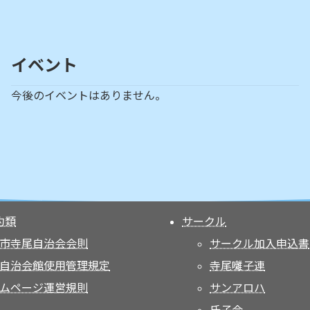
イベント
今後のイベントはありません。
約類
サークル
市寺尾自治会会則
サークル加入申込書
自治会館使用管理規定
寺尾囃子連
ムページ運営規則
サンアロハ
氏子会