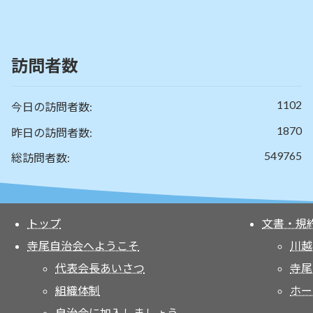
訪問者数
1102
今日の訪問者数:
1870
昨日の訪問者数:
549765
総訪問者数:
トップ
文書・規
寺尾自治会へようこそ
川越
代表会長あいさつ
寺尾
組織体制
ホー
自治会に加入しましょう