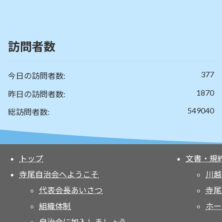
訪問者数
377
今日の訪問者数:
1870
昨日の訪問者数:
549040
総訪問者数:
トップ
文書・規
寺尾自治会へようこそ
川越
代表会長あいさつ
寺尾
組織体制
ホー
自治会に加入しましょう