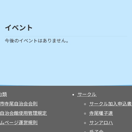
イベント
今後のイベントはありません。
約類
サークル
市寺尾自治会会則
サークル加入申込書
自治会館使用管理規定
寺尾囃子連
ムページ運営規則
サンアロハ
氏子会