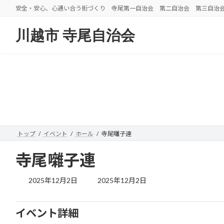
コ
ナ
安全・安心、心通い合う街づくり 寺尾第一自治会 第二自治会 第三自治
ン
ビ
テ
ゲ
川越市 寺尾自治会
ン
ー
ツ
シ
へ
ョ
ス
ン
キ
に
ッ
移
プ
動
トップ
イベント
ホール
寺尾囃子連
寺尾囃子連
最
2025年12月2日
2025年12月2日
終
更
新
イベント詳細
日