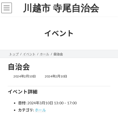
コ
ナ
川越市 寺尾自治会
ン
ビ
テ
ゲ
ン
ー
ツ
シ
へ
ョ
イベント
ス
ン
キ
に
ッ
移
プ
動
トップ
イベント
ホール
自治会
自治会
最
2024年2月10日
2024年2月10日
終
更
新
イベント詳細
日
時
日付:
2024年3月10日 13:00
–
17:00
:
カテゴリ:
ホール