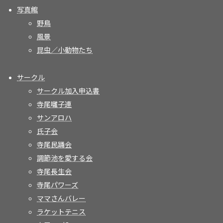
写真館
野鳥
風景
昆虫／小動物たち
サークル
サークル加入申込書
寺尾囃子連
サンアロハ
氏子会
寺尾民踊会
調節池を愛する会
寺尾長生会
寺尾パワーズ
ママさんバレー
ラケットテニス