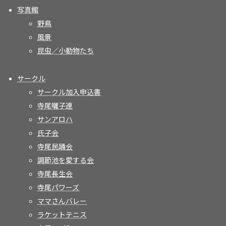
写真館
野鳥
風景
昆虫／小動物たち
サークル
サークル加入申込書
寺尾囃子連
サンアロハ
氏子会
寺尾民踊会
調節池を愛する会
寺尾長生会
寺尾パワーズ
ママさんバレー
ラケットテニス