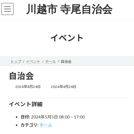
コ
ナ
川越市 寺尾自治会
ン
ビ
テ
ゲ
ン
ー
ツ
シ
へ
ョ
イベント
ス
ン
キ
に
ッ
移
プ
動
トップ
イベント
ホール
自治会
自治会
最
2024年4月24日
2024年4月24日
終
更
新
イベント詳細
日
時
日付:
2024年5月5日 08:00
–
17:00
:
カテゴリ:
ホール