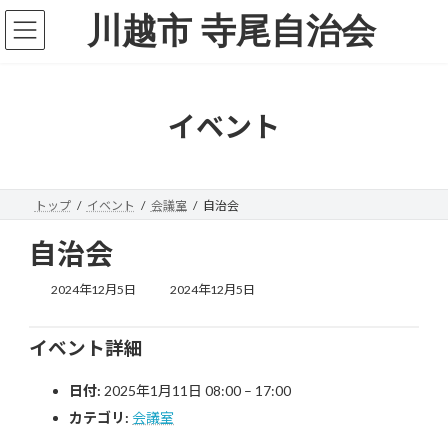
コ
ナ
川越市 寺尾自治会
ン
ビ
テ
ゲ
ン
ー
ツ
シ
へ
ョ
イベント
ス
ン
キ
に
ッ
移
プ
動
トップ
イベント
会議室
自治会
自治会
最
2024年12月5日
2024年12月5日
終
更
新
イベント詳細
日
時
日付:
2025年1月11日 08:00
–
17:00
:
カテゴリ:
会議室