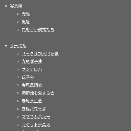
写真館
野鳥
風景
昆虫／小動物たち
サークル
サークル加入申込書
寺尾囃子連
サンアロハ
氏子会
寺尾民踊会
調節池を愛する会
寺尾長生会
寺尾パワーズ
ママさんバレー
ラケットテニス