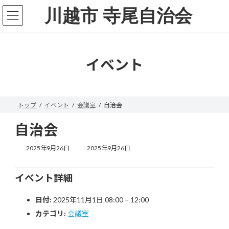
コ
ナ
川越市 寺尾自治会
ン
ビ
テ
ゲ
ン
ー
ツ
シ
へ
ョ
イベント
ス
ン
キ
に
ッ
移
プ
動
トップ
イベント
会議室
自治会
自治会
最
2025年9月26日
2025年9月26日
終
更
新
イベント詳細
日
時
日付:
2025年11月1日 08:00
–
12:00
:
カテゴリ:
会議室