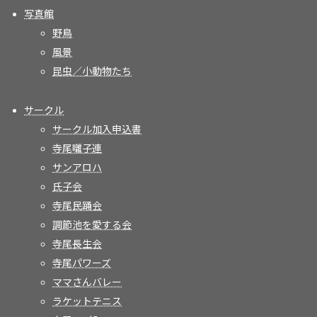
写真館
野鳥
風景
昆虫／小動物たち
サークル
サークル加入申込書
寺尾囃子連
サンアロハ
氏子会
寺尾民踊会
調節池を愛する会
寺尾長生会
寺尾パワーズ
ママさんバレー
ラケットテニス