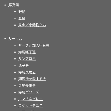
写真館
野鳥
風景
昆虫／小動物たち
サークル
サークル加入申込書
寺尾囃子連
サンアロハ
氏子会
寺尾民踊会
調節池を愛する会
寺尾長生会
寺尾パワーズ
ママさんバレー
ラケットテニス