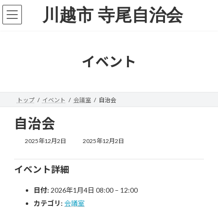
コ
ナ
川越市 寺尾自治会
ン
ビ
テ
ゲ
ン
ー
ツ
シ
へ
ョ
イベント
ス
ン
キ
に
ッ
移
プ
動
トップ
イベント
会議室
自治会
自治会
最
2025年12月2日
2025年12月2日
終
更
新
イベント詳細
日
時
日付:
2026年1月4日 08:00
–
12:00
:
カテゴリ:
会議室