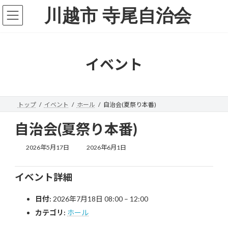
コ
ナ
川越市 寺尾自治会
ン
ビ
テ
ゲ
ン
ー
ツ
シ
へ
ョ
イベント
ス
ン
キ
に
ッ
移
プ
動
トップ
イベント
ホール
自治会(夏祭り本番)
自治会(夏祭り本番)
最
2026年5月17日
2026年6月1日
終
更
新
イベント詳細
日
時
日付:
2026年7月18日 08:00
–
12:00
:
カテゴリ:
ホール