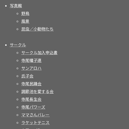
写真館
野鳥
風景
昆虫／小動物たち
サークル
サークル加入申込書
寺尾囃子連
サンアロハ
氏子会
寺尾民踊会
調節池を愛する会
寺尾長生会
寺尾パワーズ
ママさんバレー
ラケットテニス