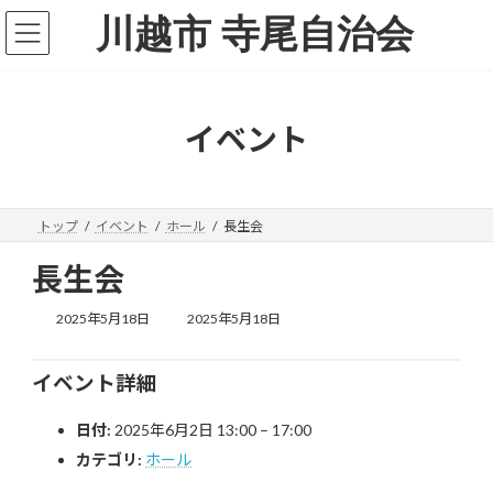
コ
ナ
川越市 寺尾自治会
ン
ビ
テ
ゲ
ン
ー
ツ
シ
へ
ョ
イベント
ス
ン
キ
に
ッ
移
プ
動
トップ
イベント
ホール
長生会
長生会
最
2025年5月18日
2025年5月18日
終
更
新
イベント詳細
日
時
日付:
2025年6月2日 13:00
–
17:00
:
カテゴリ:
ホール