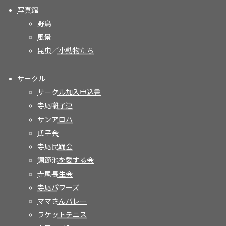
写真館
野鳥
風景
昆虫／小動物たち
サークル
サークル加入申込書
寺尾囃子連
サンアロハ
氏子会
寺尾民踊会
調節池を愛する会
寺尾長生会
寺尾パワーズ
ママさんバレー
ラケットテニス