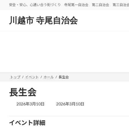
コ
ナ
安全・安心、心通い合う街づくり 寺尾第一自治会 第二自治会 第三自治
ン
ビ
テ
ゲ
川越市 寺尾自治会
ン
ー
ツ
シ
へ
ョ
ス
ン
キ
に
ッ
移
プ
動
トップ
イベント
ホール
長生会
長生会
最
2026年3月10日
2026年3月10日
終
更
新
イベント詳細
日