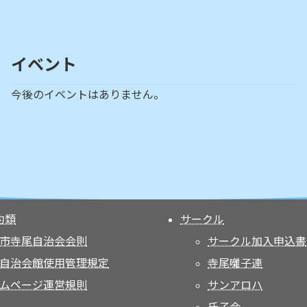
イベント
今後のイベントはありません。
約類
サークル
市寺尾自治会会則
サークル加入申込書
自治会館使用管理規定
寺尾囃子連
ムページ運営規則
サンアロハ
氏子会