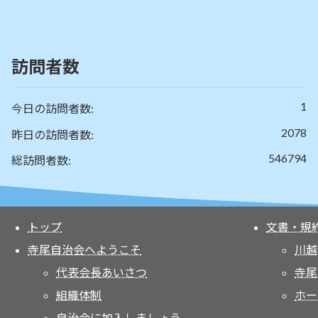
訪問者数
1
今日の訪問者数:
2078
昨日の訪問者数:
546794
総訪問者数:
トップ
文書・規
寺尾自治会へようこそ
川越
代表会長あいさつ
寺尾
組織体制
ホー
自治会に加入しましょう