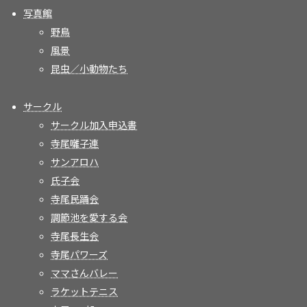
写真館
野鳥
風景
昆虫／小動物たち
サークル
サークル加入申込書
寺尾囃子連
サンアロハ
氏子会
寺尾民踊会
調節池を愛する会
寺尾長生会
寺尾パワーズ
ママさんバレー
ラケットテニス