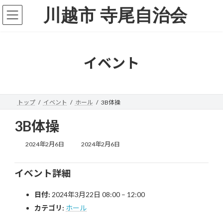
コ
ナ
川越市 寺尾自治会
ン
ビ
テ
ゲ
ン
ー
ツ
シ
へ
ョ
イベント
ス
ン
キ
に
ッ
移
プ
動
トップ
イベント
ホール
3B体操
3B体操
最
2024年2月6日
2024年2月6日
終
更
新
イベント詳細
日
時
日付:
2024年3月22日 08:00
–
12:00
:
カテゴリ:
ホール