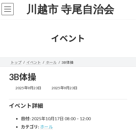
コ
ナ
川越市 寺尾自治会
ン
ビ
テ
ゲ
ン
ー
ツ
シ
へ
ョ
イベント
ス
ン
キ
に
ッ
移
プ
動
トップ
イベント
ホール
3B体操
3B体操
最
2025年9月23日
2025年9月23日
終
更
新
イベント詳細
日
時
日付:
2025年10月17日 08:00
–
12:00
:
カテゴリ:
ホール