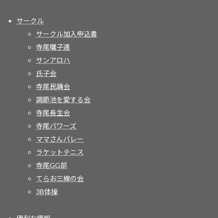
サークル
サークル加入申込書
寺尾囃子連
サンアロハ
氏子会
寺尾民踊会
調節池を愛する会
寺尾長生会
寺尾パワーズ
ママさんバレー
ラケットテニス
寺尾GG部
てらお三線の会
3B体操