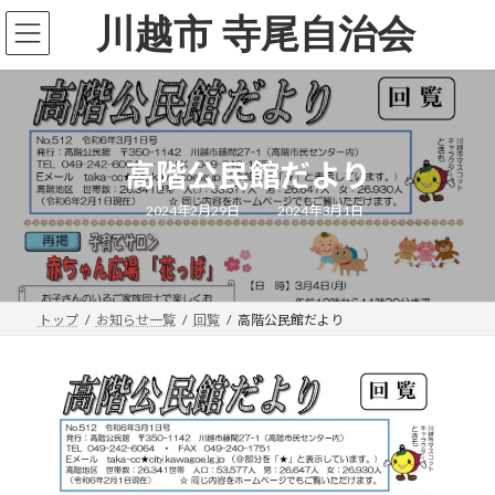
コ
ナ
川越市 寺尾自治会
ン
ビ
テ
ゲ
ン
ー
ツ
シ
へ
ョ
ス
ン
キ
に
高階公民館だより
ッ
移
プ
動
最
2024年2月29日
2024年3月1日
終
更
新
日
時
:
トップ
お知らせ一覧
回覧
高階公民館だより