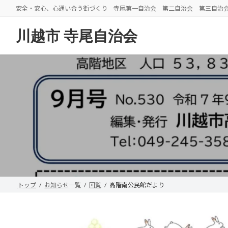
コ
ナ
安全・安心、心通い合う街づくり 寺尾第一自治会 第二自治会 第三自治
ン
ビ
テ
ゲ
川越市 寺尾自治会
ン
ー
ツ
シ
へ
ョ
ス
ン
キ
に
ッ
移
プ
動
トップ
お知らせ一覧
回覧
高階南公民館だより