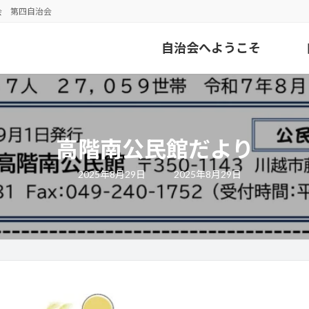
会 第四自治会
自治会へようこそ
高階南公民館だより
最
2025年8月29日
2025年8月29日
終
更
新
日
時
: