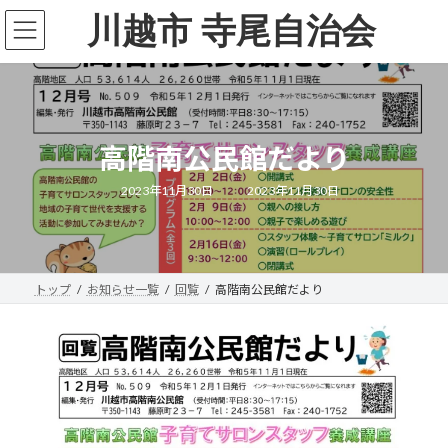
コ
ナ
川越市 寺尾自治会
ン
ビ
テ
ゲ
ン
ー
ツ
シ
へ
ョ
ス
ン
キ
に
高階南公民館だより
ッ
移
プ
動
最
2023年11月30日
2023年11月30日
終
更
新
日
時
:
トップ
お知らせ一覧
回覧
高階南公民館だより