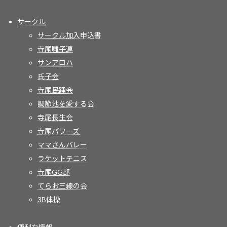
サークル
サークル加入申込書
寺尾囃子連
サンアロハ
氏子会
寺尾民踊会
調節池を愛する会
寺尾長生会
寺尾パワーズ
ママさんバレー
ラケットテニス
寺尾GG部
てらお三線の会
3B体操