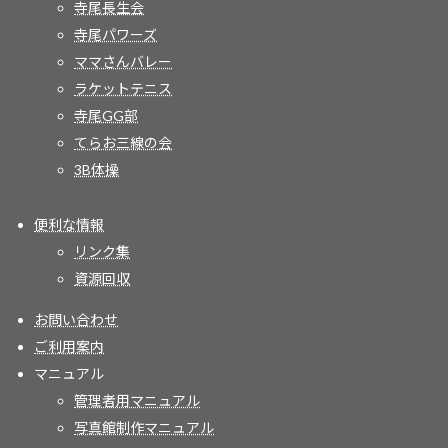
寺尾長生会
寺尾パワーズ
ママさんバレー
ラケットテニス
寺尾GG部
てらお三線の会
3B体操
便利な情報
リンク集
資源回収
お問い合わせ
ご利用案内
マニュアル
管理者用マニュアル
写真館制作マニュアル