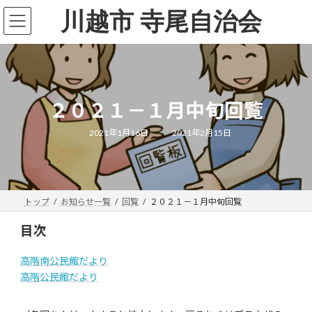
コ
ナ
川越市 寺尾自治会
ン
ビ
テ
ゲ
ン
ー
ツ
シ
へ
ョ
ス
ン
キ
に
２０２１－１月中旬回覧
ッ
移
プ
動
最
2021年1月16日
2021年2月15日
終
更
新
日
時
:
トップ
お知らせ一覧
回覧
２０２１－１月中旬回覧
目次
高階南公民館だより
高階公民館だより