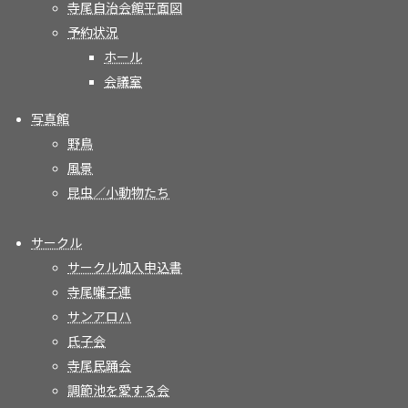
寺尾自治会館平面図
予約状況
ホール
会議室
写真館
野鳥
風景
昆虫／小動物たち
サークル
サークル加入申込書
寺尾囃子連
サンアロハ
氏子会
寺尾民踊会
調節池を愛する会